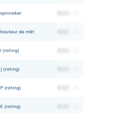
spinnaker
00,00
m²
hauteur de mât
00,00
mt
I (rating)
00,00
mt
J (rating)
00,00
mt
P (rating)
00,00
mt
E (rating)
00,00
mt