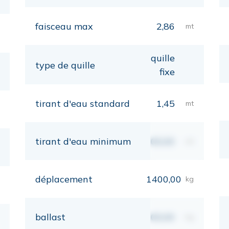
faisceau max
2,86
mt
quille
type de quille
fixe
tirant d'eau standard
1,45
mt
tirant d'eau minimum
00,00
mt
déplacement
1400,00
kg
ballast
00,00
kg