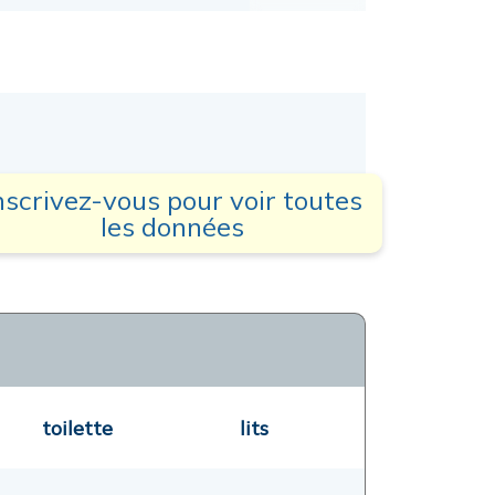
nscrivez-vous pour voir toutes
les données
toilette
lits