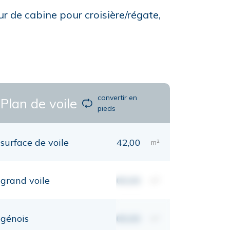
ur de cabine pour croisière/régate,
convertir en
Plan de voile
pieds
surface de voile
42,00
m²
grand voile
00,00
m²
génois
00,00
m²