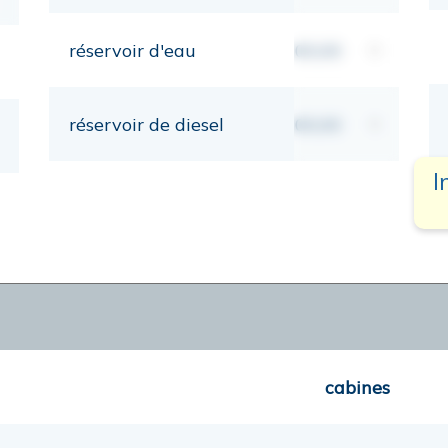
réservoir d'eau
00,00
lt
réservoir de diesel
00,00
lt
I
cabines