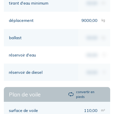
tirant d'eau minimum
00,00
mt
déplacement
9000,00
kg
ballast
00,00
kg
réservoir d'eau
00,00
lt
réservoir de diesel
00,00
lt
convertir en
Plan de voile
pieds
surface de voile
110,00
m²