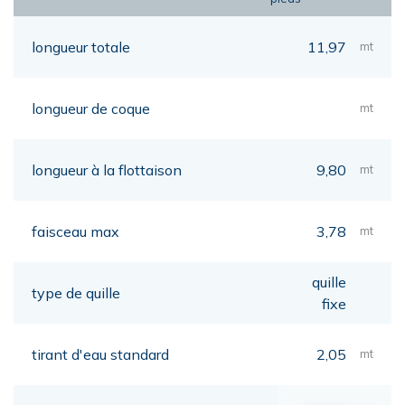
longueur totale
11,97
mt
longueur de coque
mt
longueur à la flottaison
9,80
mt
faisceau max
3,78
mt
quille
type de quille
fixe
tirant d'eau standard
2,05
mt