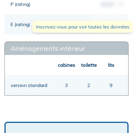
P (rating)
00,00
mt
E (rating)
00,00
mt
Inscrivez-vous pour voir toutes les données
Aménagements intérieur
cabines
toilette
lits
version standard
3
2
9