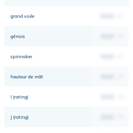
grand voile
00,00
m²
génois
00,00
m²
spinnaker
00,00
m²
hauteur de mât
00,00
mt
I (rating)
00,00
mt
J (rating)
00,00
mt