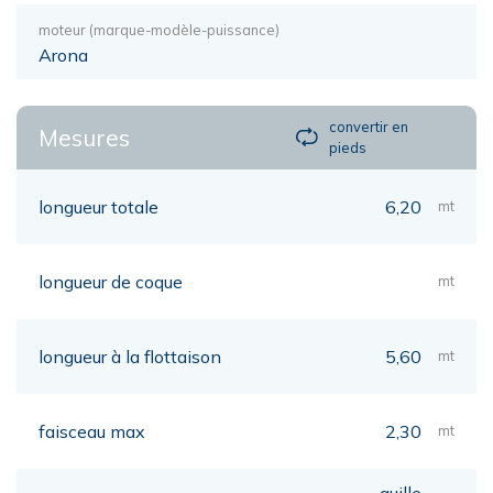
moteur (marque-modèle-puissance)
Arona
convertir en
Mesures
pieds
longueur totale
6,20
mt
longueur de coque
mt
longueur à la flottaison
5,60
mt
faisceau max
2,30
mt
quille