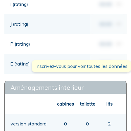
I (rating)
00,00
mt
J (rating)
00,00
mt
P (rating)
00,00
mt
E (rating)
00,00
mt
Inscrivez-vous pour voir toutes les données
Aménagements intérieur
cabines
toilette
lits
version standard
0
0
2