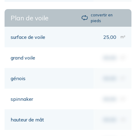
convertir en
Plan de voile
pieds
surface de voile
25,00
m²
grand voile
00,00
m²
génois
00,00
m²
spinnaker
00,00
m²
hauteur de mât
00,00
mt