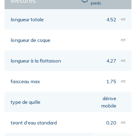
Mesures
pieds
longueur totale
4,52
mt
longueur de coque
mt
longueur à la flottaison
4,27
mt
faisceau max
1,75
mt
dérive
type de quille
mobile
tirant d'eau standard
0,20
mt