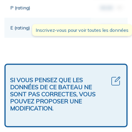
P (rating)
00,00
mt
E (rating)
00,00
mt
Inscrivez-vous pour voir toutes les données
SI VOUS PENSEZ QUE LES
DONNÉES DE CE BATEAU NE
SONT PAS CORRECTES, VOUS
POUVEZ PROPOSER UNE
MODIFICATION.