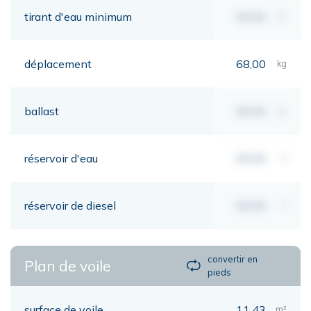
tirant d'eau minimum
00,00
mt
déplacement
68,00
kg
ballast
00,00
kg
réservoir d'eau
00,00
lt
réservoir de diesel
00,00
lt
convertir en
Plan de voile
pieds
surface de voile
11,43
m²