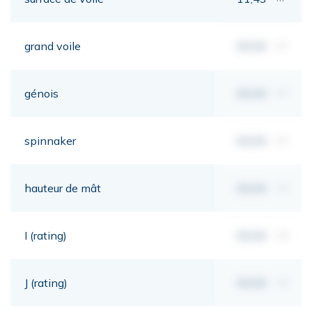
grand voile
00,00
m²
génois
00,00
m²
spinnaker
00,00
m²
hauteur de mât
00,00
mt
I (rating)
00,00
mt
J (rating)
00,00
mt