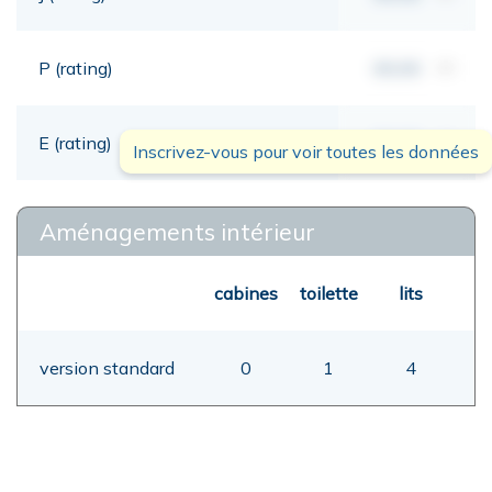
P (rating)
00,00
mt
E (rating)
00,00
mt
Inscrivez-vous pour voir toutes les données
Aménagements intérieur
cabines
toilette
lits
version standard
0
1
4