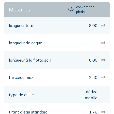
convertir en
Mesures
pieds
longueur totale
8,00
mt
longueur de coque
mt
longueur à la flottaison
0,00
mt
faisceau max
2,40
mt
dérive
type de quille
mobile
tirant d'eau standard
1,78
mt