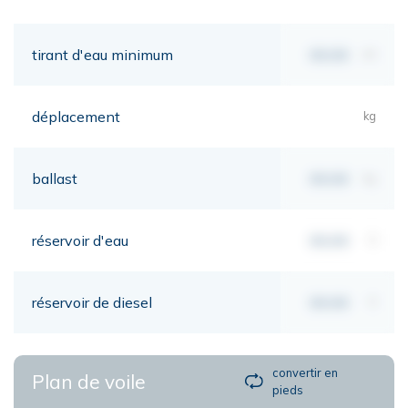
tirant d'eau minimum
00,00
mt
déplacement
kg
ballast
00,00
kg
réservoir d'eau
00,00
lt
réservoir de diesel
00,00
lt
convertir en
Plan de voile
pieds