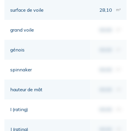
surface de voile
28,10
m²
grand voile
00,00
m²
génois
00,00
m²
spinnaker
00,00
m²
hauteur de mât
00,00
mt
I (rating)
00,00
mt
J (rating)
00,00
mt