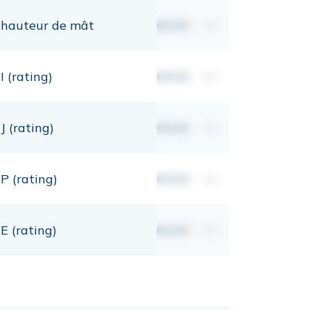
hauteur de mât
00,00
mt
I (rating)
00,00
mt
J (rating)
00,00
mt
P (rating)
00,00
mt
E (rating)
00,00
mt