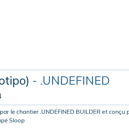
otipo)
- .UNDEFINED
4
t par le chantier .UNDEFINED BUILDER et conçu 
uipé Sloop