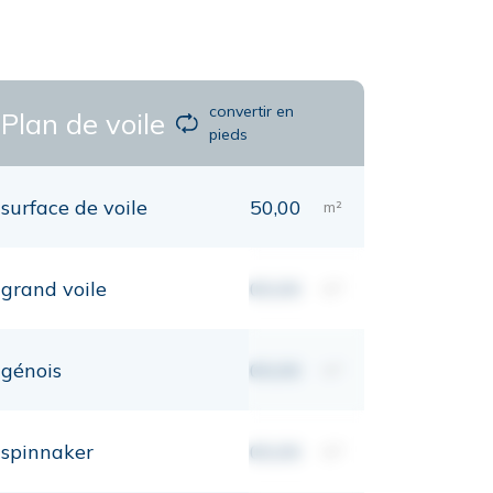
convertir en
Plan de voile
pieds
surface de voile
50,00
m²
grand voile
00,00
m²
génois
00,00
m²
spinnaker
00,00
m²