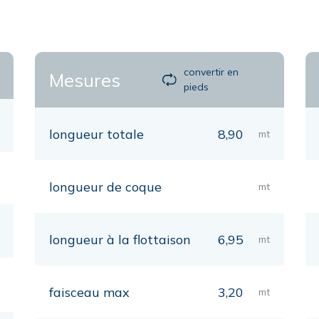
convertir en
Mesures
pieds
longueur totale
8,90
mt
longueur de coque
mt
longueur à la flottaison
6,95
mt
faisceau max
3,20
mt