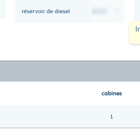
réservoir de diesel
00,00
lt
I
cabines
1