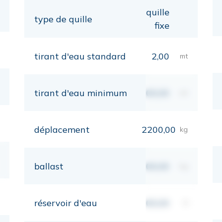
quille
type de quille
fixe
tirant d'eau standard
2,00
mt
tirant d'eau minimum
00,00
mt
déplacement
2200,00
kg
ballast
00,00
kg
réservoir d'eau
00,00
lt