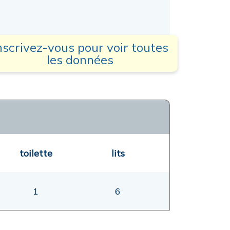
nscrivez-vous pour voir toutes
les données
toilette
lits
1
6