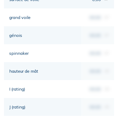
grand voile
00,00
m²
génois
00,00
m²
spinnaker
00,00
m²
hauteur de mât
00,00
mt
I (rating)
00,00
mt
J (rating)
00,00
mt