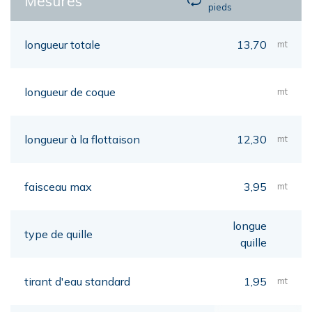
Mesures
pieds
longueur totale
13,70
mt
longueur de coque
mt
longueur à la flottaison
12,30
mt
faisceau max
3,95
mt
longue
type de quille
quille
tirant d'eau standard
1,95
mt