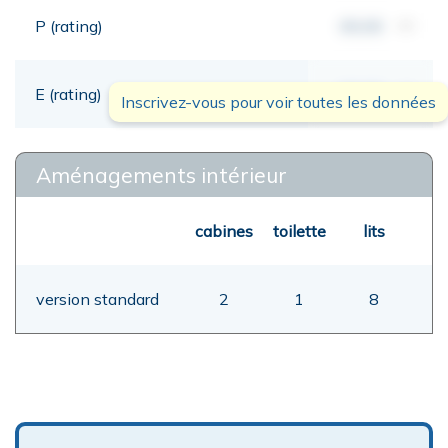
P (rating)
00,00
mt
E (rating)
00,00
mt
Inscrivez-vous pour voir toutes les données
Aménagements intérieur
cabines
toilette
lits
version standard
2
1
8