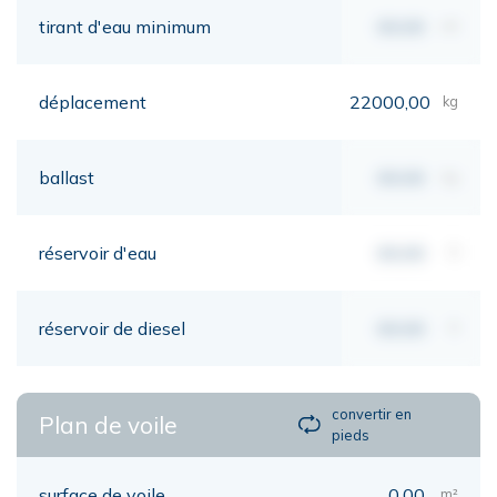
tirant d'eau minimum
00,00
mt
déplacement
22000,00
kg
ballast
00,00
kg
réservoir d'eau
00,00
lt
réservoir de diesel
00,00
lt
convertir en
Plan de voile
pieds
surface de voile
0,00
m²