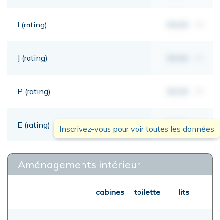
I (rating)
00,00
mt
J (rating)
00,00
mt
P (rating)
00,00
mt
E (rating)
00,00
mt
Inscrivez-vous pour voir toutes les données
Aménagements intérieur
cabines
toilette
lits