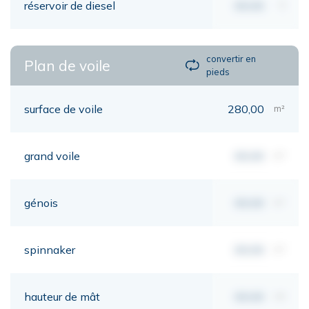
réservoir de diesel
00,00
lt
convertir en
Plan de voile
pieds
surface de voile
280,00
m²
grand voile
00,00
m²
génois
00,00
m²
spinnaker
00,00
m²
hauteur de mât
00,00
mt