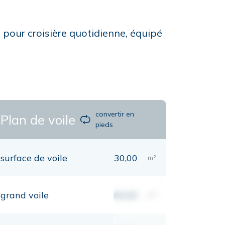
pour croisière quotidienne, équipé
convertir en
Plan de voile
pieds
surface de voile
30,00
m²
grand voile
00,00
m²