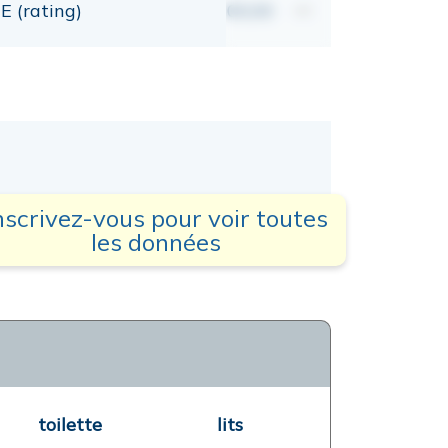
E (rating)
00,00
mt
nscrivez-vous pour voir toutes
les données
toilette
lits