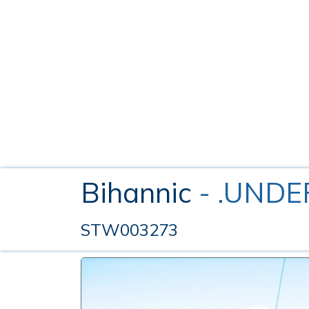
Bihannic
- .UNDE
STW003273