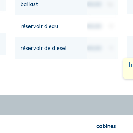
ballast
00,00
kg
réservoir d'eau
00,00
lt
réservoir de diesel
00,00
lt
I
cabines