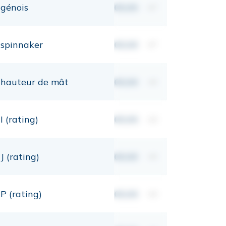
génois
00,00
m²
spinnaker
00,00
m²
hauteur de mât
00,00
mt
I (rating)
00,00
mt
J (rating)
00,00
mt
P (rating)
00,00
mt