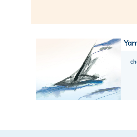
Yam
ch