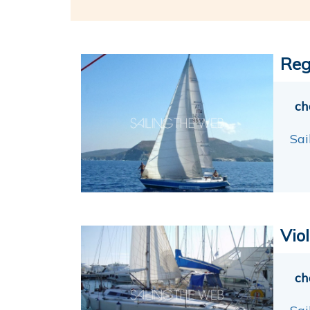
Reg
ch
Sai
Viol
ch