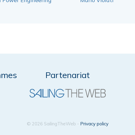
l Power Engineering
Mario Violati
mmes
Partenariat
© 2026 SailingTheWeb -
Privacy policy