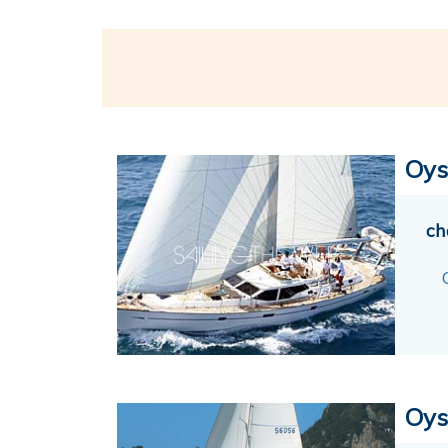
Oys
ch
Oys