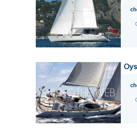
ch
Oys
ch