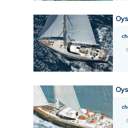
Oys
ch
Oys
ch