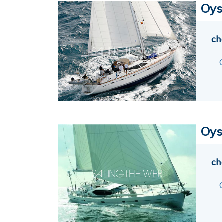
Oys
ch
Oys
ch