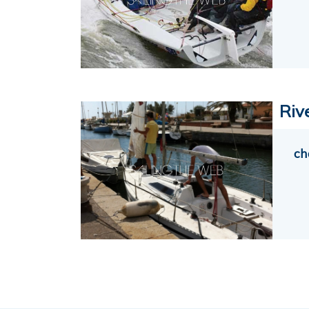
Riv
ch