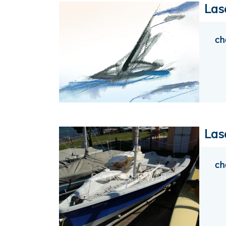
Las
ch
Las
ch