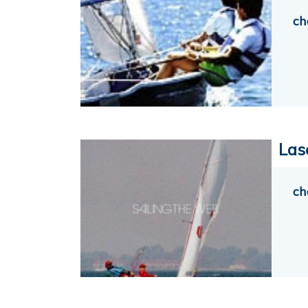
ch
Las
ch