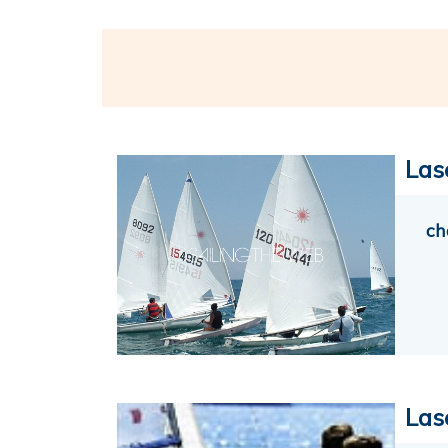
Las
ch
Las