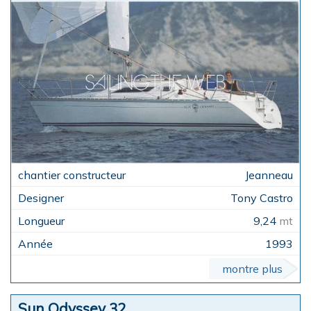
Jeanneau
Tony Castro
9,24
mt
1993
montre plus
Sun Odyssey 32