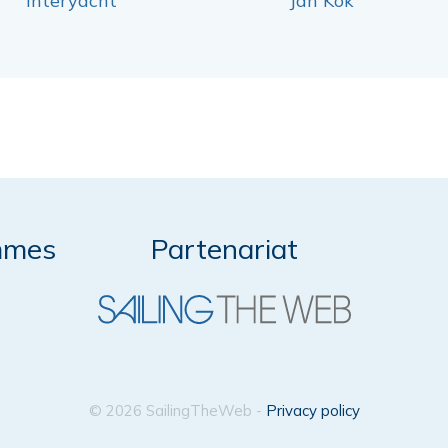
Interyacht
Jan Kok
mmes
Partenariat
© 2026 SailingTheWeb -
Privacy policy