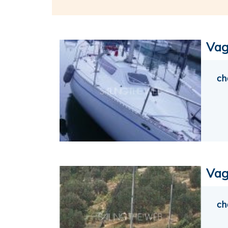
Vag
ch
Vag
ch