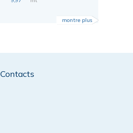
9,97
mt
montre plus
Contacts