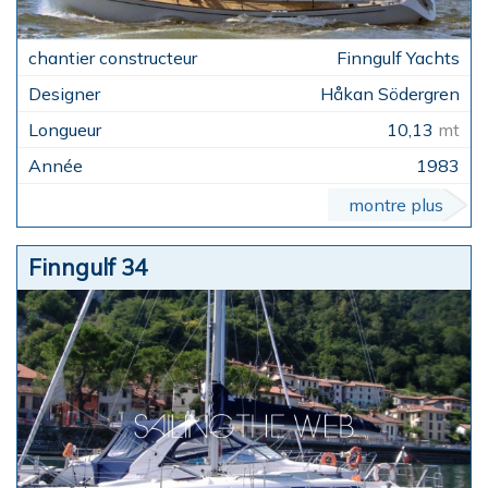
Finngulf Yachts
Håkan Södergren
10,13
mt
1983
montre plus
Finngulf 34