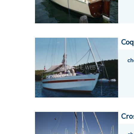
Coq
ch
Cro