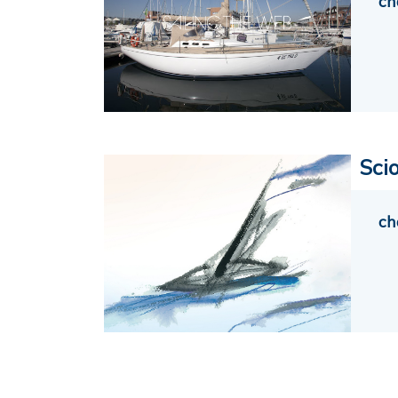
ch
Sci
ch