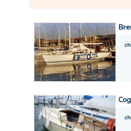
Bre
ch
Cog
ch