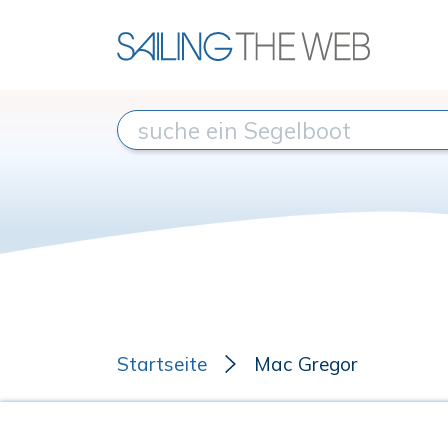
Startseite
Mac Gregor