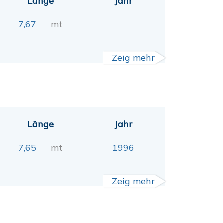
Länge
Jahr
7,67
mt
Zeig mehr
Länge
Jahr
7,65
mt
1996
Zeig mehr