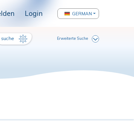
lden
Login
GERMAN
suche
Erweiterte Suche