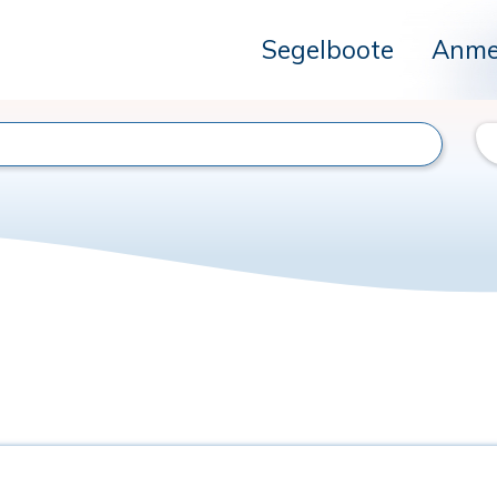
Segelboote
Anme