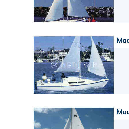
Mac
Mac