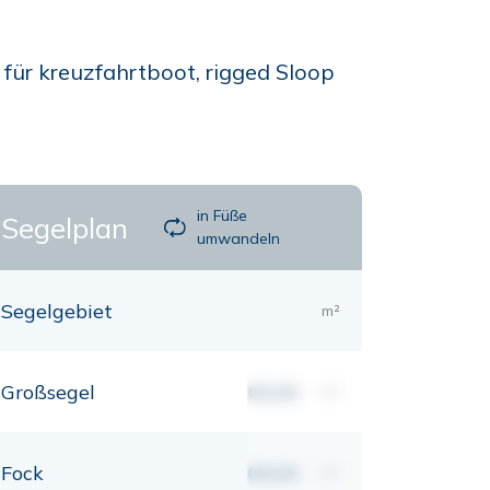
 für kreuzfahrtboot, rigged Sloop
in Füße
Segelplan
umwandeln
Segelgebiet
m²
Großsegel
00,00
m²
Fock
00,00
m²