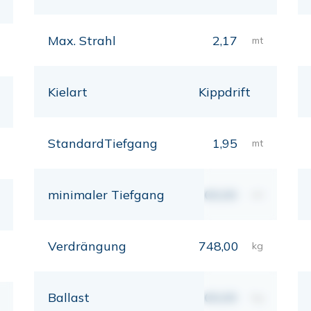
Max. Strahl
2,17
mt
Kielart
Kippdrift
StandardTiefgang
1,95
mt
minimaler Tiefgang
00,00
mt
Verdrängung
748,00
kg
Ballast
00,00
kg