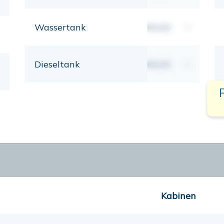
Wassertank
00,00
lt
Dieseltank
00,00
lt
Kabinen