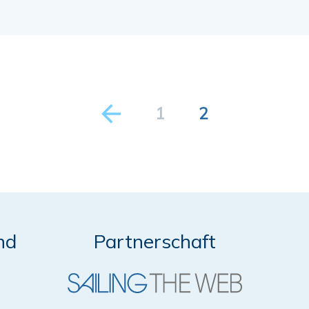
1
2
nd
Partnerschaft