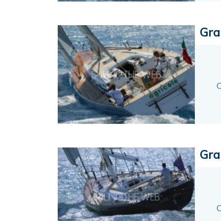
Gra
C
Gra
C