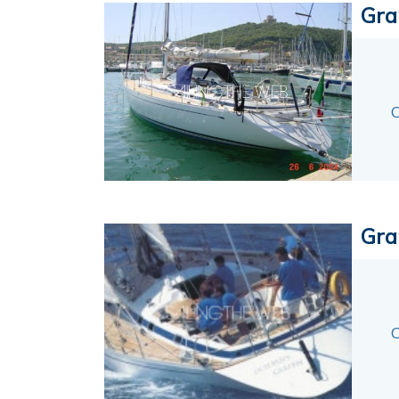
Gra
C
Gra
C