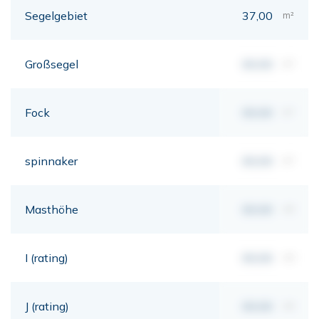
Segelgebiet
37,00
m²
Großsegel
00,00
m²
Fock
00,00
m²
spinnaker
00,00
m²
Masthöhe
00,00
mt
I (rating)
00,00
mt
J (rating)
00,00
mt