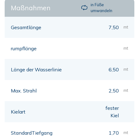
in Füße
Maßnahmen
umwandeln
Gesamtlänge
7,50
mt
rumpflänge
mt
Länge der Wasserlinie
6,50
mt
Max. Strahl
2,50
mt
fester
Kielart
Kiel
StandardTiefgang
1,70
mt