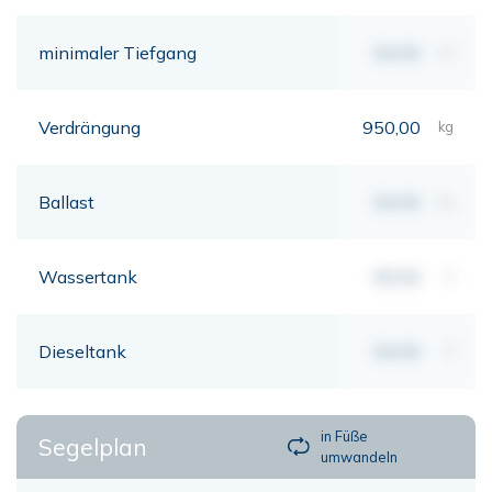
minimaler Tiefgang
00,00
mt
Verdrängung
950,00
kg
Ballast
00,00
kg
Wassertank
00,00
lt
Dieseltank
00,00
lt
in Füße
Segelplan
umwandeln