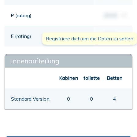
P (rating)
00,00
mt
E (rating)
00,00
mt
Registriere dich um die Daten zu sehen
Innenaufteilung
Kabinen
toilette
Betten
Standard Version
0
0
4