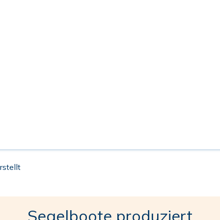
stellt
Segelboote produziert