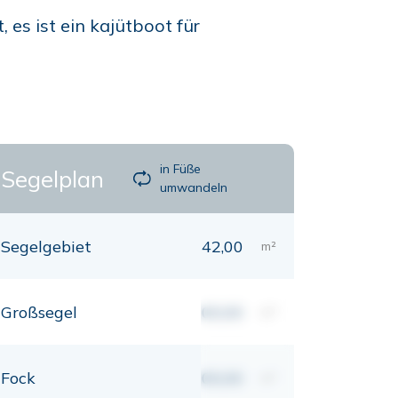
es ist ein kajütboot für
in Füße
Segelplan
umwandeln
Segelgebiet
42,00
m²
Großsegel
00,00
m²
Fock
00,00
m²