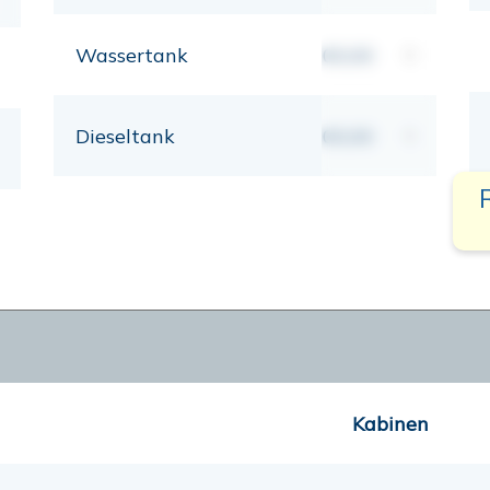
Wassertank
00,00
lt
Dieseltank
00,00
lt
Kabinen