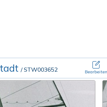
Stadt
/ STW003652
Bearbeite