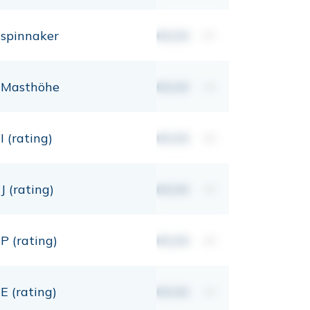
spinnaker
00,00
m²
Masthöhe
00,00
mt
I (rating)
00,00
mt
J (rating)
00,00
mt
P (rating)
00,00
mt
E (rating)
00,00
mt