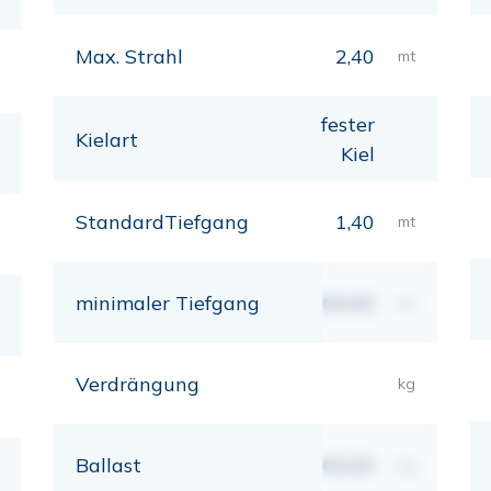
Max. Strahl
2,40
mt
fester
Kielart
Kiel
StandardTiefgang
1,40
mt
minimaler Tiefgang
00,00
mt
Verdrängung
kg
Ballast
00,00
kg