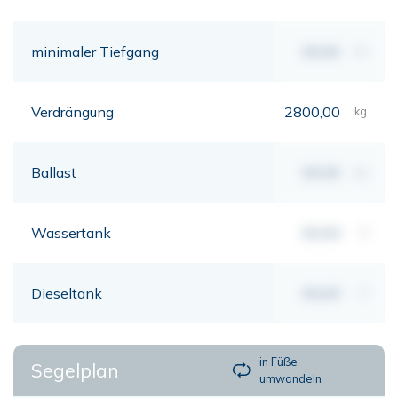
minimaler Tiefgang
00,00
mt
Verdrängung
2800,00
kg
Ballast
00,00
kg
Wassertank
00,00
lt
Dieseltank
00,00
lt
in Füße
Segelplan
umwandeln