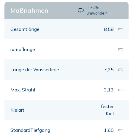
in Füße
Maßnahmen
umwandeln
Gesamtlänge
8,58
mt
rumpflänge
mt
Länge der Wasserlinie
7,25
mt
Max. Strahl
3,13
mt
fester
Kielart
Kiel
StandardTiefgang
1,60
mt