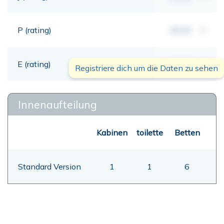
P (rating)
00,00
mt
E (rating)
00,00
mt
Registriere dich um die Daten zu sehen
Innenaufteilung
Kabinen
toilette
Betten
Standard Version
1
1
6