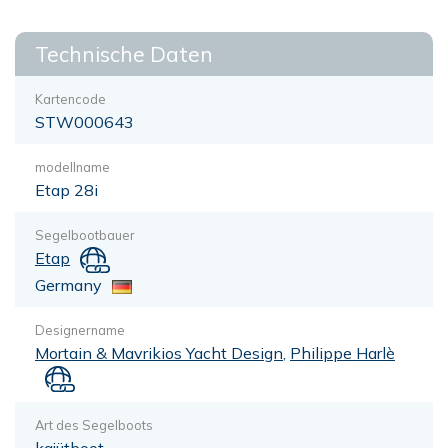
Technische Daten
Kartencode
STW000643
modellname
Etap 28i
Segelbootbauer
Etap
Germany
Designername
Mortain & Mavrikios Yacht Design
,
Philippe Harlè
Art des Segelboots
kajütboot