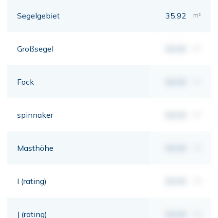
Segelgebiet
35,92
m²
Großsegel
00,00
m²
Fock
00,00
m²
spinnaker
00,00
m²
Masthöhe
00,00
mt
I (rating)
00,00
mt
J (rating)
00,00
mt