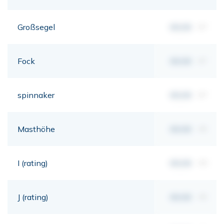
Großsegel
00,00
m²
Fock
00,00
m²
spinnaker
00,00
m²
Masthöhe
00,00
mt
I (rating)
00,00
mt
J (rating)
00,00
mt