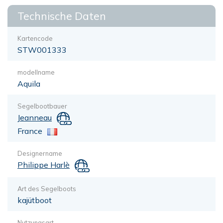
Technische Daten
Kartencode
STW001333
modellname
Aquila
Segelbootbauer
Jeanneau
France
Designername
Philippe Harlè
Art des Segelboots
kajütboot
Nutzungsart