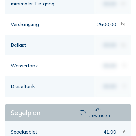
minimaler Tiefgang
00,00
mt
Verdrängung
2600,00
kg
Ballast
00,00
kg
Wassertank
00,00
lt
Dieseltank
00,00
lt
in Füße
Segelplan
umwandeln
Segelgebiet
41,00
m²