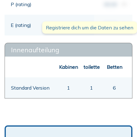
P (rating)
00,00
mt
E (rating)
00,00
mt
Registriere dich um die Daten zu sehen
Innenaufteilung
Kabinen
toilette
Betten
Standard Version
1
1
6