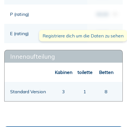
P (rating)
00,00
mt
E (rating)
00,00
mt
Registriere dich um die Daten zu sehen
Innenaufteilung
Kabinen
toilette
Betten
Standard Version
3
1
8