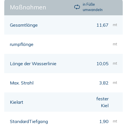
in Füße
Maßnahmen
umwandeln
Gesamtlänge
11,67
mt
rumpflänge
mt
Länge der Wasserlinie
10,05
mt
Max. Strahl
3,82
mt
fester
Kielart
Kiel
StandardTiefgang
1,90
mt