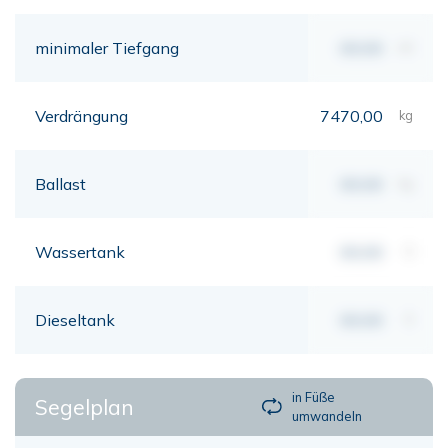
minimaler Tiefgang
00,00
mt
Verdrängung
7470,00
kg
Ballast
00,00
kg
Wassertank
00,00
lt
Dieseltank
00,00
lt
in Füße
Segelplan
umwandeln