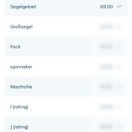
Segelgebiet
69,00
m²
Großsegel
00,00
m²
Fock
00,00
m²
spinnaker
00,00
m²
Masthöhe
00,00
mt
I (rating)
00,00
mt
J (rating)
00,00
mt