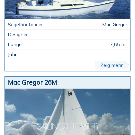
Mac Gregor
7,65
mt
Zeig mehr
Mac Gregor 26M