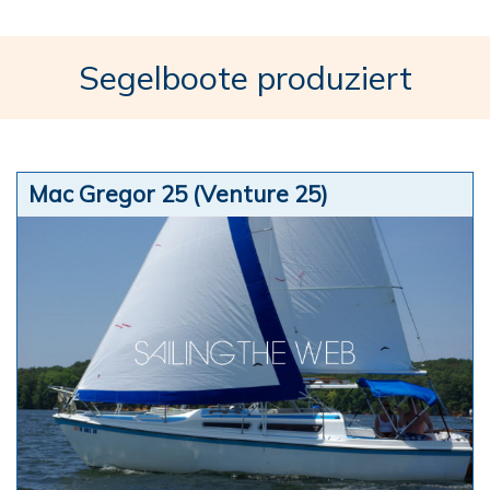
Segelboote produziert
Mac Gregor 25 (Venture 25)