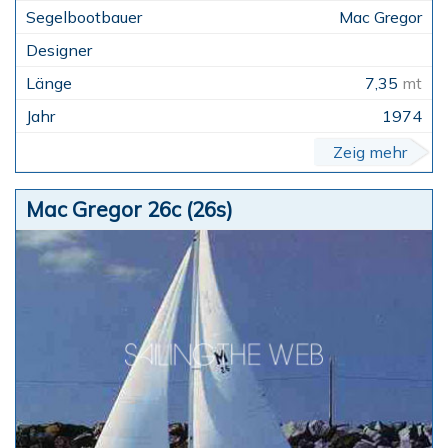
Mac Gregor
7,35
mt
1974
Zeig mehr
Mac Gregor 26c (26s)