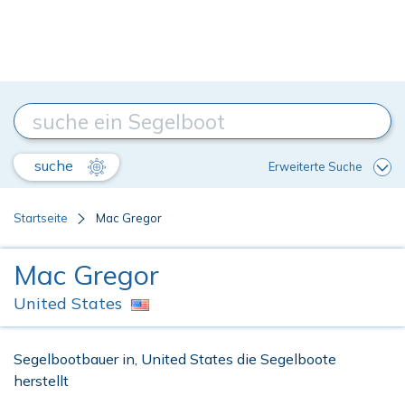
suche
Erweiterte Suche
Startseite
Mac Gregor
Mac Gregor
United States
Segelbootbauer in, United States die Segelboote
herstellt