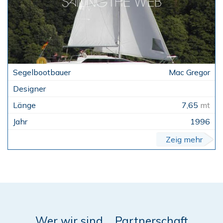
Mac Gregor
7,65
mt
1996
Zeig mehr
Wer wir sind
Partnerschaft