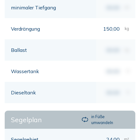
minimaler Tiefgang
00,00
mt
Verdrängung
150,00
kg
Ballast
00,00
kg
Wassertank
00,00
lt
Dieseltank
00,00
lt
in Füße
Segelplan
umwandeln
Segelgebiet
24,00
m²