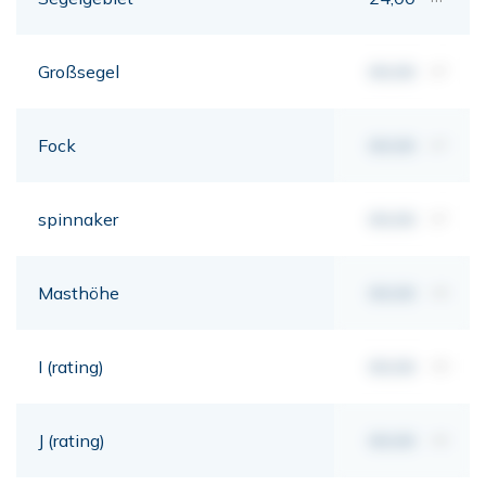
Großsegel
00,00
m²
Fock
00,00
m²
spinnaker
00,00
m²
Masthöhe
00,00
mt
I (rating)
00,00
mt
J (rating)
00,00
mt