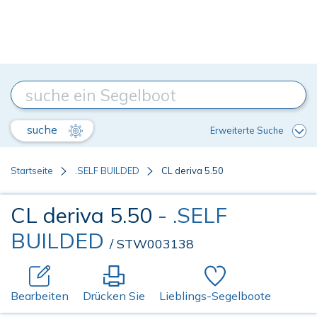
suche
Erweiterte Suche
Startseite
.SELF BUILDED
CL deriva 5.50
CL deriva 5.50
- .SELF
BUILDED
/ STW003138
Bearbeiten
Drücken Sie
Lieblings-Segelboote