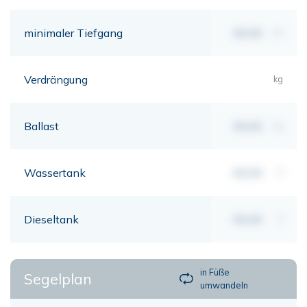
minimaler Tiefgang
00,00
mt
Verdrängung
kg
Ballast
00,00
kg
Wassertank
00,00
lt
Dieseltank
00,00
lt
in Füße
Segelplan
umwandeln