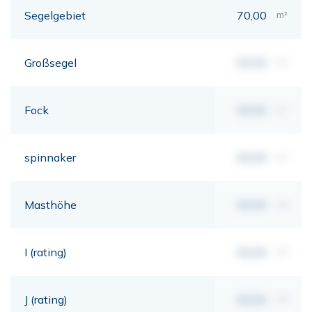
Segelgebiet
70,00
m²
Großsegel
00,00
m²
Fock
00,00
m²
spinnaker
00,00
m²
Masthöhe
00,00
mt
I (rating)
00,00
mt
J (rating)
00,00
mt