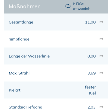
in Füße
Maßnahmen
umwandeln
Gesamtlänge
11,00
mt
rumpflänge
mt
Länge der Wasserlinie
0,00
mt
Max. Strahl
3,69
mt
fester
Kielart
Kiel
StandardTiefgang
2,03
mt