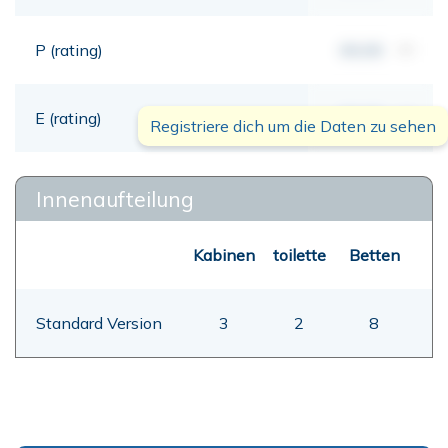
P (rating)
00,00
mt
E (rating)
00,00
mt
Registriere dich um die Daten zu sehen
Innenaufteilung
Kabinen
toilette
Betten
Standard Version
3
2
8