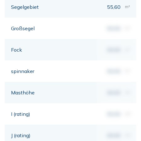
Segelgebiet
55,60
m²
Großsegel
00,00
m²
Fock
00,00
m²
spinnaker
00,00
m²
Masthöhe
00,00
mt
I (rating)
00,00
mt
J (rating)
00,00
mt