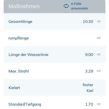
in Füße
Maßnahmen
umwandeln
Gesamtlänge
10,30
mt
rumpflänge
mt
Länge der Wasserlinie
9,00
mt
Max. Strahl
3,29
mt
fester
Kielart
Kiel
StandardTiefgang
1,70
mt