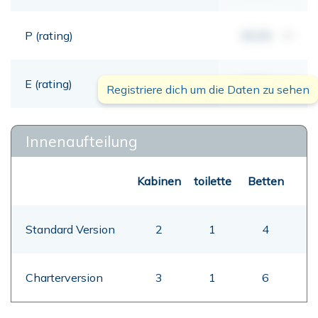
P (rating)
00,00
mt
E (rating)
00,00
mt
Registriere dich um die Daten zu sehen
Innenaufteilung
Kabinen
toilette
Betten
Standard Version
2
1
4
Charterversion
3
1
6