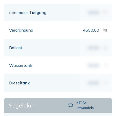
minimaler Tiefgang
00,00
mt
Verdrängung
4650,00
kg
Ballast
00,00
kg
Wassertank
00,00
lt
Dieseltank
00,00
lt
in Füße
Segelplan
umwandeln