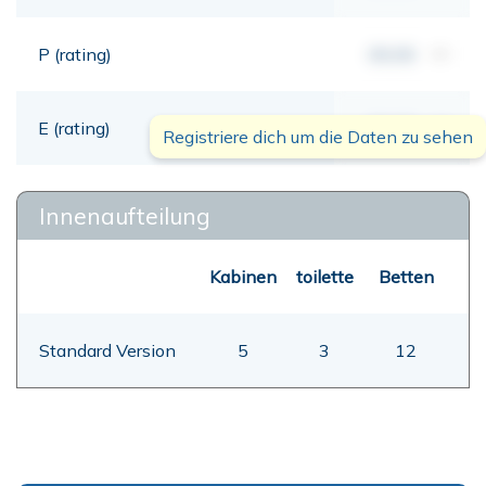
P (rating)
00,00
mt
E (rating)
00,00
mt
Registriere dich um die Daten zu sehen
Innenaufteilung
Kabinen
toilette
Betten
Standard Version
5
3
12