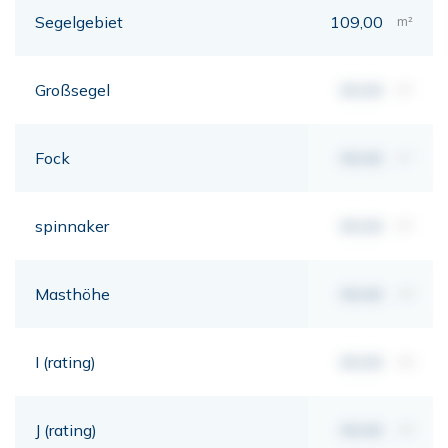
Segelgebiet
109,00
m²
Großsegel
00,00
m²
Fock
00,00
m²
spinnaker
00,00
m²
Masthöhe
00,00
mt
I (rating)
00,00
mt
J (rating)
00,00
mt