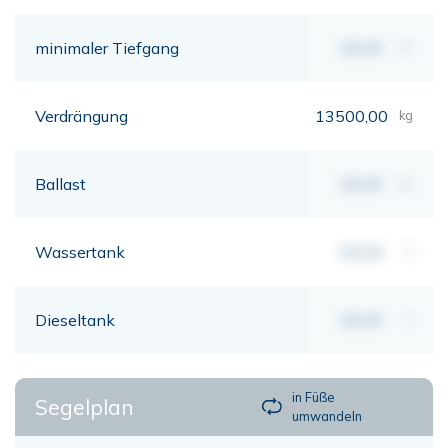
minimaler Tiefgang
00,00
mt
Verdrängung
13500,00
kg
Ballast
00,00
kg
Wassertank
00,00
lt
Dieseltank
00,00
lt
in Füße
Segelplan
umwandeln