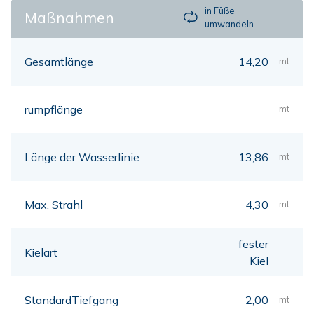
in Füße
Maßnahmen
umwandeln
Gesamtlänge
14,20
mt
rumpflänge
mt
Länge der Wasserlinie
13,86
mt
Max. Strahl
4,30
mt
fester
Kielart
Kiel
StandardTiefgang
2,00
mt