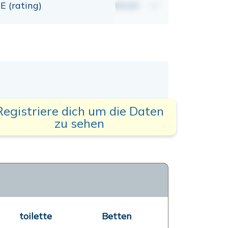
E (rating)
00,00
mt
Registriere dich um die Daten
zu sehen
toilette
Betten