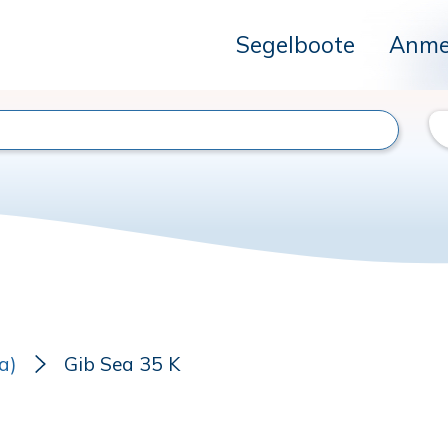
Segelboote
Anme
a)
Gib Sea 35 K