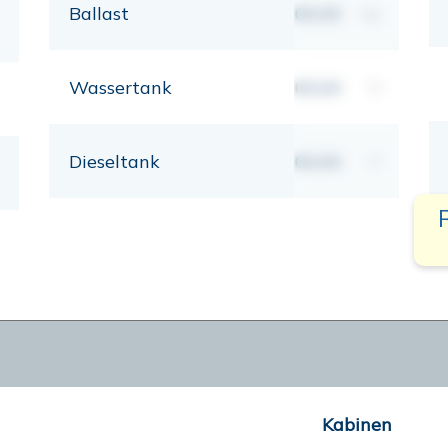
Ballast
00,00
kg
Wassertank
00,00
lt
Dieseltank
00,00
lt
Kabinen