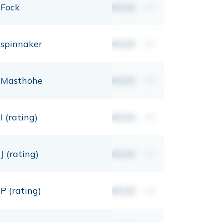
Fock
00,00
m²
spinnaker
00,00
m²
Masthöhe
00,00
mt
I (rating)
00,00
mt
J (rating)
00,00
mt
P (rating)
00,00
mt