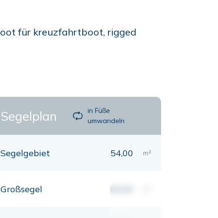
boot für kreuzfahrtboot, rigged
in Füße
Segelplan
umwandeln
Segelgebiet
54,00
m²
Großsegel
00,00
m²