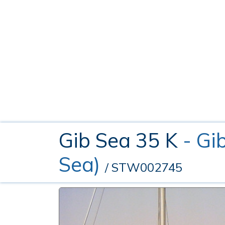
Gib Sea 35 K
- Gi
Sea)
/ STW002745