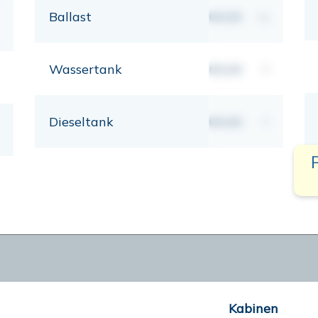
Ballast
00,00
kg
Wassertank
00,00
lt
Dieseltank
00,00
lt
Kabinen