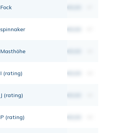
Fock
00,00
m²
spinnaker
00,00
m²
Masthöhe
00,00
mt
I (rating)
00,00
mt
J (rating)
00,00
mt
P (rating)
00,00
mt