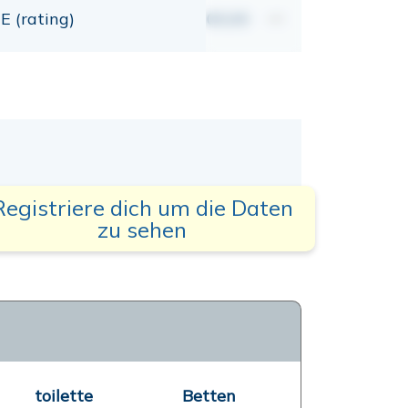
E (rating)
00,00
mt
Registriere dich um die Daten
zu sehen
toilette
Betten