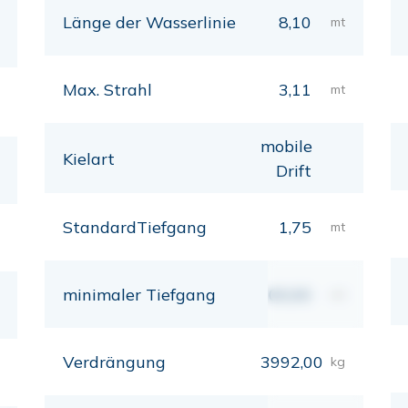
Länge der Wasserlinie
8,10
mt
Max. Strahl
3,11
mt
mobile
Kielart
Drift
StandardTiefgang
1,75
mt
minimaler Tiefgang
00,00
mt
Verdrängung
3992,00
kg