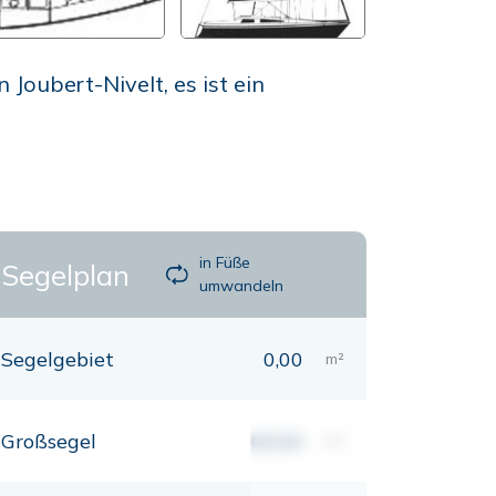
Joubert-Nivelt, es ist ein
in Füße
Segelplan
umwandeln
Segelgebiet
0,00
m²
Großsegel
00,00
m²