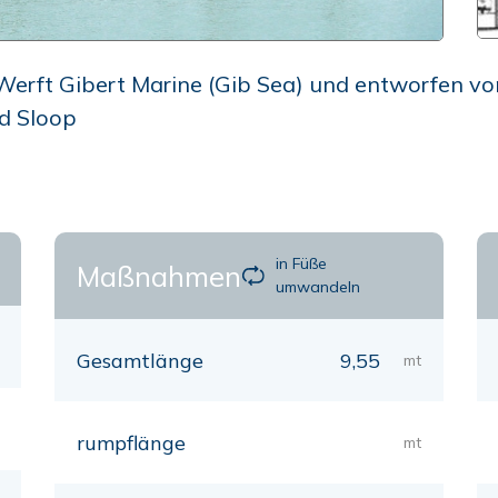
erft Gibert Marine (Gib Sea) und entworfen von 
ed Sloop
in Füße
Maßnahmen
umwandeln
Gesamtlänge
9,55
mt
rumpflänge
mt