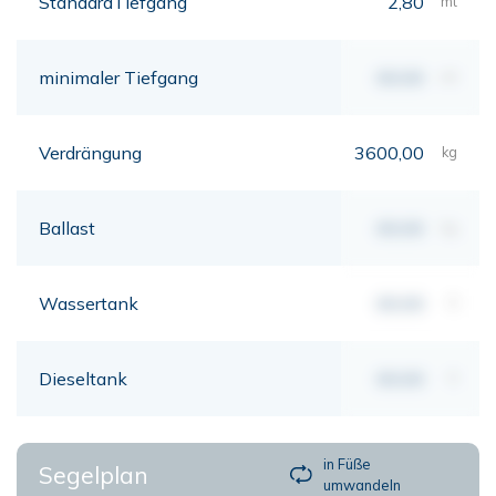
StandardTiefgang
2,80
mt
minimaler Tiefgang
00,00
mt
Verdrängung
3600,00
kg
Ballast
00,00
kg
Wassertank
00,00
lt
Dieseltank
00,00
lt
in Füße
Segelplan
umwandeln