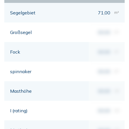
Segelgebiet
71,00
m²
Großsegel
00,00
m²
Fock
00,00
m²
spinnaker
00,00
m²
Masthöhe
00,00
mt
I (rating)
00,00
mt