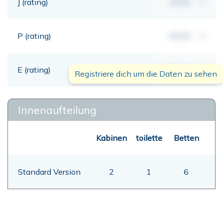
J (rating)
00,00
mt
P (rating)
00,00
mt
E (rating)
00,00
mt
Registriere dich um die Daten zu sehen
Innenaufteilung
Kabinen
toilette
Betten
Standard Version
2
1
6