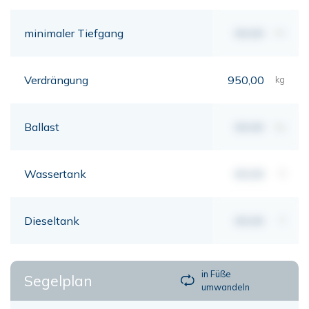
minimaler Tiefgang
00,00
mt
Verdrängung
950,00
kg
Ballast
00,00
kg
Wassertank
00,00
lt
Dieseltank
00,00
lt
in Füße
Segelplan
umwandeln