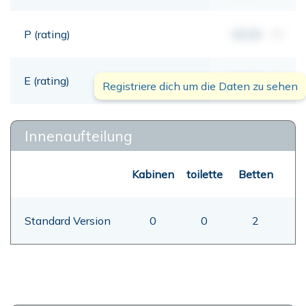
P (rating)
00,00
mt
E (rating)
00,00
mt
Registriere dich um die Daten zu sehen
Innenaufteilung
Kabinen
toilette
Betten
Standard Version
0
0
2