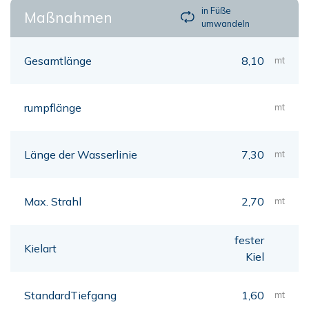
in Füße
Maßnahmen
umwandeln
Gesamtlänge
8,10
mt
rumpflänge
mt
Länge der Wasserlinie
7,30
mt
Max. Strahl
2,70
mt
fester
Kielart
Kiel
StandardTiefgang
1,60
mt