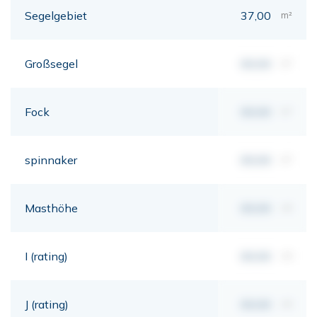
Segelgebiet
37,00
m²
Großsegel
00,00
m²
Fock
00,00
m²
spinnaker
00,00
m²
Masthöhe
00,00
mt
I (rating)
00,00
mt
J (rating)
00,00
mt