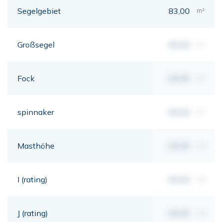
Segelgebiet
83,00
m²
Großsegel
00,00
m²
Fock
00,00
m²
spinnaker
00,00
m²
Masthöhe
00,00
mt
I (rating)
00,00
mt
J (rating)
00,00
mt