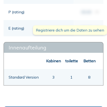
P (rating)
00,00
mt
E (rating)
00,00
mt
Registriere dich um die Daten zu sehen
Innenaufteilung
Kabinen
toilette
Betten
Standard Version
3
1
8