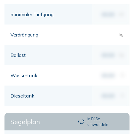
minimaler Tiefgang
00,00
mt
Verdrängung
kg
Ballast
00,00
kg
Wassertank
00,00
lt
Dieseltank
00,00
lt
in Füße
Segelplan
umwandeln