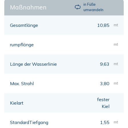
in Füße
Maßnahmen
umwandeln
Gesamtlänge
10,85
mt
rumpflänge
mt
Länge der Wasserlinie
9,63
mt
Max. Strahl
3,80
mt
fester
Kielart
Kiel
StandardTiefgang
1,55
mt