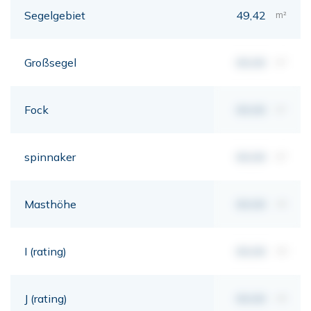
Segelgebiet
49,42
m²
Großsegel
00,00
m²
Fock
00,00
m²
spinnaker
00,00
m²
Masthöhe
00,00
mt
I (rating)
00,00
mt
J (rating)
00,00
mt