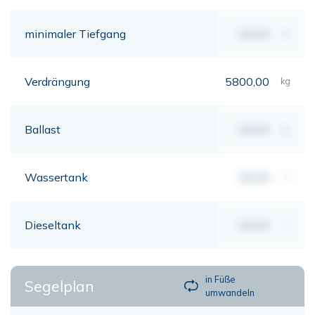
minimaler Tiefgang
00,00
mt
Verdrängung
5800,00
kg
Ballast
00,00
kg
Wassertank
00,00
lt
Dieseltank
00,00
lt
in Füße
Segelplan
umwandeln