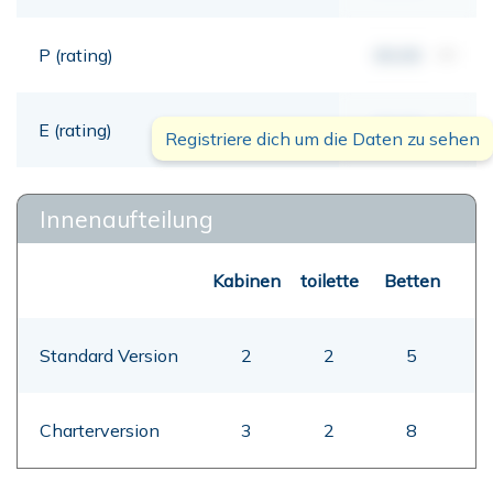
P (rating)
00,00
mt
E (rating)
00,00
mt
Registriere dich um die Daten zu sehen
Innenaufteilung
Kabinen
toilette
Betten
Standard Version
2
2
5
Charterversion
3
2
8