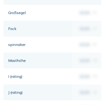
Großsegel
00,00
m²
Fock
00,00
m²
spinnaker
00,00
m²
Masthöhe
00,00
mt
I (rating)
00,00
mt
J (rating)
00,00
mt