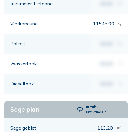
minimaler Tiefgang
00,00
mt
Verdrängung
11545,00
kg
Ballast
00,00
kg
Wassertank
00,00
lt
Dieseltank
00,00
lt
in Füße
Segelplan
umwandeln
Segelgebiet
113,20
m²