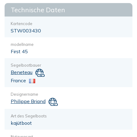
Technische Daten
Kartencode
STW003430
modellname
First 45
Segelbootbauer
Beneteau
France
Designername
Philippe Briand
Art des Segelboots
kajütboot
Nutzungsart