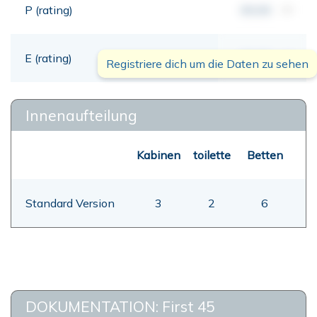
P (rating)
00,00
mt
E (rating)
00,00
mt
Registriere dich um die Daten zu sehen
Innenaufteilung
Kabinen
toilette
Betten
Standard Version
3
2
6
DOKUMENTATION: First 45