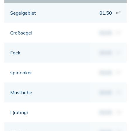
Segelgebiet
81,50
m²
Großsegel
00,00
m²
Fock
00,00
m²
spinnaker
00,00
m²
Masthöhe
00,00
mt
I (rating)
00,00
mt