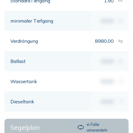
StandardTiefgang
1,90
mt
minimaler Tiefgang
00,00
mt
Verdrängung
8980,00
kg
Ballast
00,00
kg
Wassertank
00,00
lt
Dieseltank
00,00
lt
in Füße
Segelplan
umwandeln