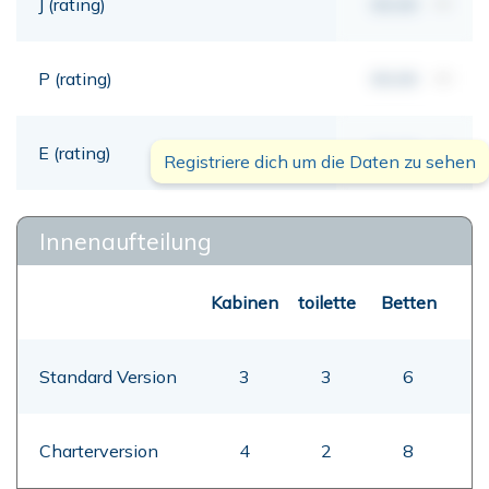
J (rating)
00,00
mt
P (rating)
00,00
mt
E (rating)
00,00
mt
Registriere dich um die Daten zu sehen
Innenaufteilung
Kabinen
toilette
Betten
Standard Version
3
3
6
Charterversion
4
2
8