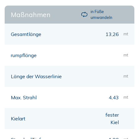
in Füße
Maßnahmen
umwandeln
Gesamtlänge
13,26
mt
rumpflänge
mt
Länge der Wasserlinie
mt
Max. Strahl
4,43
mt
fester
Kielart
Kiel