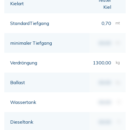
Kielart
Kiel
StandardTiefgang
0,70
mt
minimaler Tiefgang
00,00
mt
Verdrängung
1300,00
kg
Ballast
00,00
kg
Wassertank
00,00
lt
Dieseltank
00,00
lt