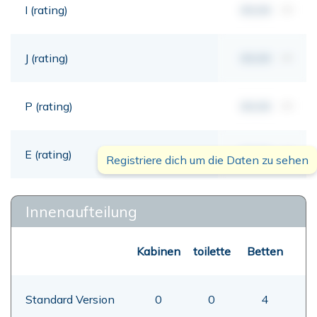
I (rating)
00,00
mt
J (rating)
00,00
mt
P (rating)
00,00
mt
E (rating)
00,00
mt
Registriere dich um die Daten zu sehen
Innenaufteilung
Kabinen
toilette
Betten
Standard Version
0
0
4