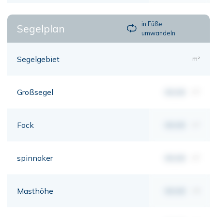
in Füße
Segelplan
umwandeln
Segelgebiet
m²
Großsegel
00,00
m²
Fock
00,00
m²
spinnaker
00,00
m²
Masthöhe
00,00
mt