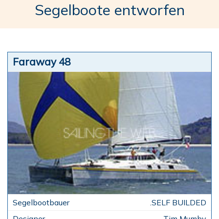
Segelboote entworfen
Faraway 48
.SELF BUILDED
Tim Mumby