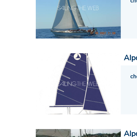
ch
Alp
ch
Alp