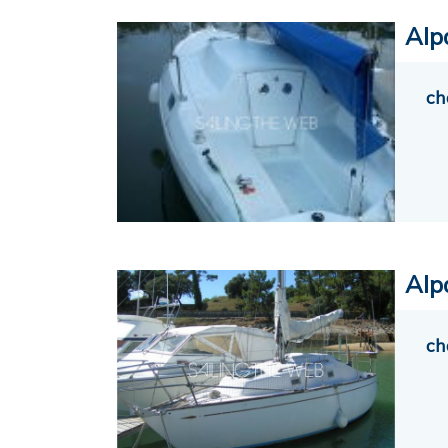
Alp
ch
Alp
ch