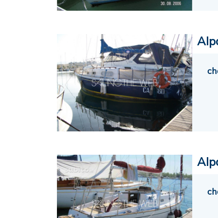
Alp
ch
Alp
ch