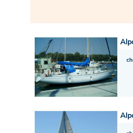
Alp
ch
Alp