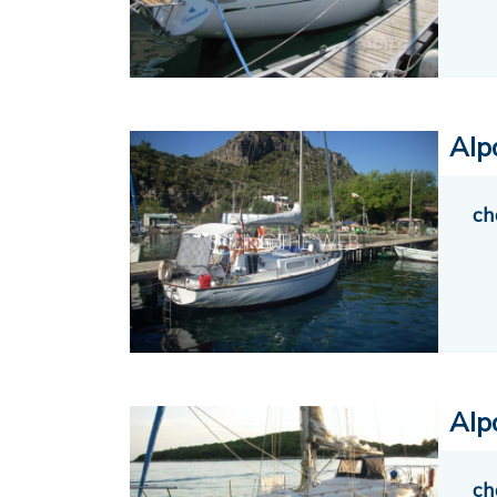
Alp
ch
Alp
ch