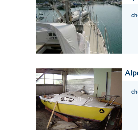
ch
Alp
ch