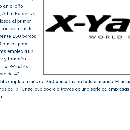
o en el año
, Albin Express y
esde el primer
ron un total de
amente 150 barcos
00 barcos para
hts emplea a un
ev y también
nia. X-Yachts
nsta de 40
achts emplea a más de 250 personas en todo el mundo. El accio
gs de Ib Kunøe, que opera a través de una serie de empresas d
n.