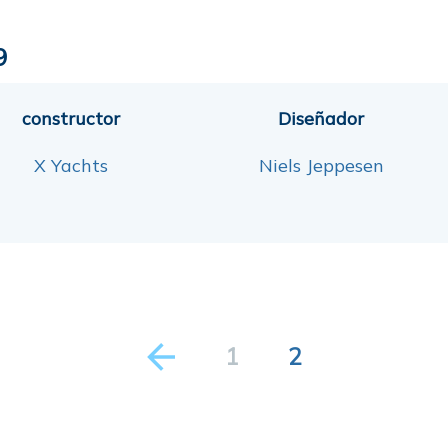
9
constructor
Diseñador
X Yachts
Niels Jeppesen
1
2