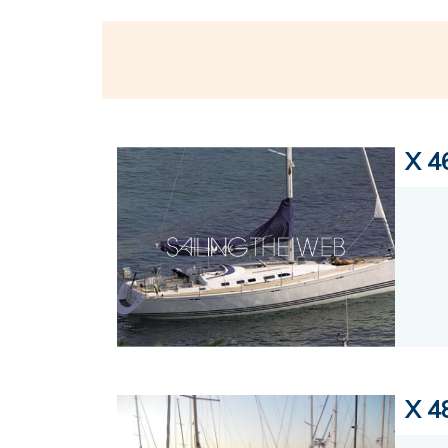
X 4
X 4