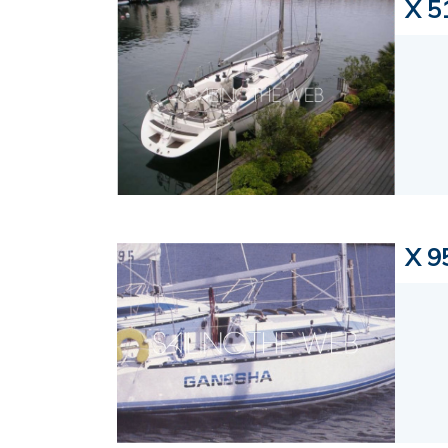
X 5
X 9