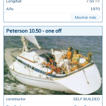
7,50
mt
1970
Mostrar más
Peterson 10.50 - one off
.SELF BUILDED