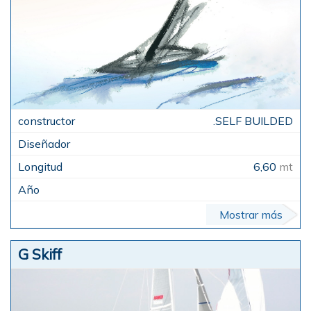
.SELF BUILDED
6,60
mt
Mostrar más
G Skiff