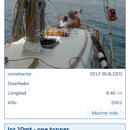
.SELF BUILDED
9,40
mt
2001
Mostrar más
Ior 10mt - one tonner