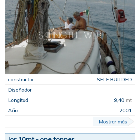
.SELF BUILDED
9,40
mt
2001
Mostrar más
Ior 10mt - one tonner