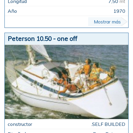
7,50
mt
1970
Mostrar más
Peterson 10.50 - one off
.SELF BUILDED