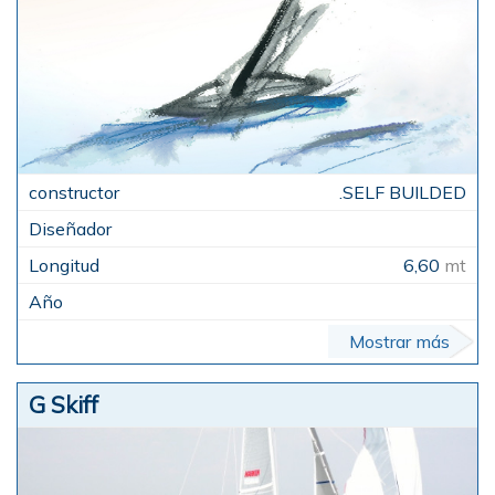
.SELF BUILDED
6,60
mt
Mostrar más
G Skiff