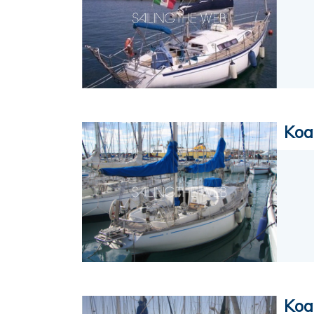
Koa
Koa