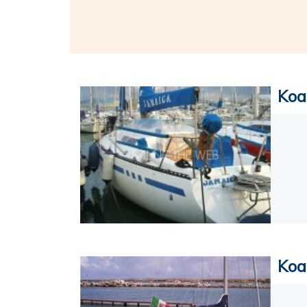
Koa
Koa