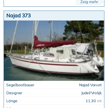
Zeig mehr
Najad 373
Najad Varvet
Judel/Vrolijk
11,30
mt