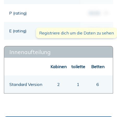
P (rating)
00,00
mt
E (rating)
00,00
mt
Registriere dich um die Daten zu sehen
Innenaufteilung
Kabinen
toilette
Betten
Standard Version
2
1
6