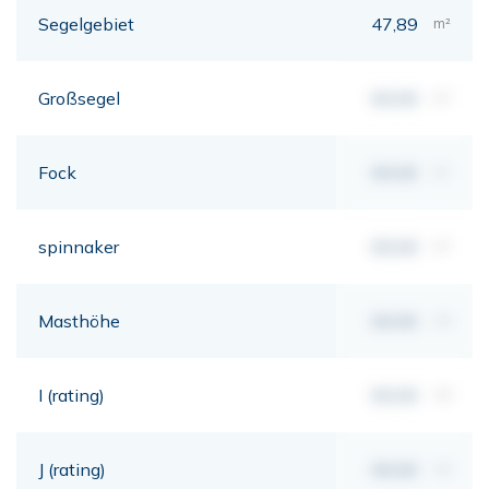
Segelgebiet
47,89
m²
Großsegel
00,00
m²
Fock
00,00
m²
spinnaker
00,00
m²
Masthöhe
00,00
mt
I (rating)
00,00
mt
J (rating)
00,00
mt