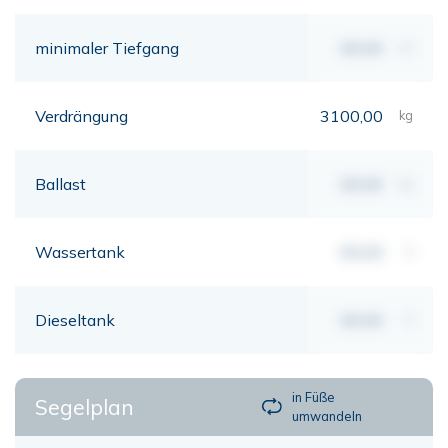
minimaler Tiefgang
00,00
mt
Verdrängung
3100,00
kg
Ballast
00,00
kg
Wassertank
00,00
lt
Dieseltank
00,00
lt
in Füße
Segelplan
umwandeln