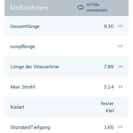
in Füße
Maßnahmen
umwandeln
Gesamtlänge
9,30
mt
rumpflänge
mt
Länge der Wasserlinie
7,89
mt
Max. Strahl
3,14
mt
fester
Kielart
Kiel
StandardTiefgang
1,65
mt