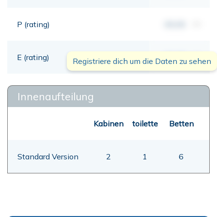
P (rating)
00,00
mt
E (rating)
00,00
mt
Registriere dich um die Daten zu sehen
Innenaufteilung
Kabinen
toilette
Betten
Standard Version
2
1
6