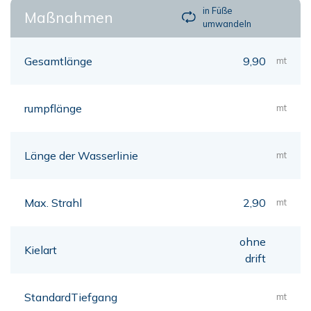
in Füße
Maßnahmen
umwandeln
Gesamtlänge
9,90
mt
rumpflänge
mt
Länge der Wasserlinie
mt
Max. Strahl
2,90
mt
ohne
Kielart
drift
StandardTiefgang
mt