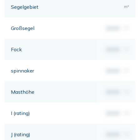
Segelgebiet
m²
Großsegel
00,00
m²
Fock
00,00
m²
spinnaker
00,00
m²
Masthöhe
00,00
mt
I (rating)
00,00
mt
J (rating)
00,00
mt