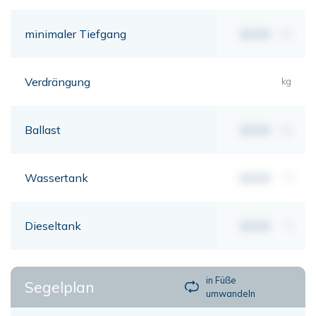
minimaler Tiefgang
00,00
mt
Verdrängung
kg
Ballast
00,00
kg
Wassertank
00,00
lt
Dieseltank
00,00
lt
in Füße
Segelplan
umwandeln