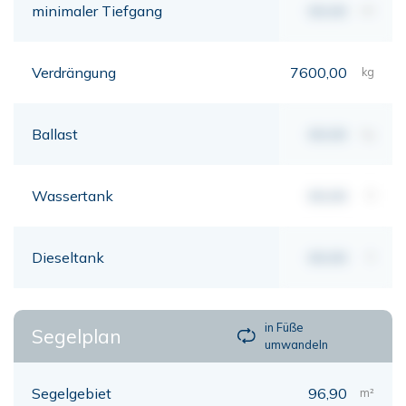
minimaler Tiefgang
00,00
mt
Verdrängung
7600,00
kg
Ballast
00,00
kg
Wassertank
00,00
lt
Dieseltank
00,00
lt
in Füße
Segelplan
umwandeln
Segelgebiet
96,90
m²