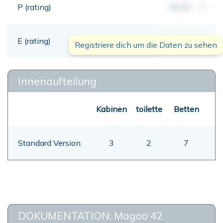
P (rating)
00,00
mt
E (rating)
00,00
mt
Registriere dich um die Daten zu sehen
Innenaufteilung
Kabinen
toilette
Betten
Standard Version
3
2
7
DOKUMENTATION: Magoo 42