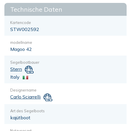
Technische Daten
Kartencode
STW002592
modellname
Magoo 42
Segelbootbauer
Stern
Italy
Designername
Carlo Sciarrelli
Art des Segelboots
kajütboot
Nutzungsart