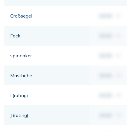
Großsegel
00,00
m²
Fock
00,00
m²
spinnaker
00,00
m²
Masthöhe
00,00
mt
I (rating)
00,00
mt
J (rating)
00,00
mt